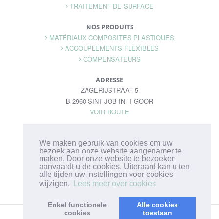
TRAITEMENT DE SURFACE
NOS PRODUITS
MATÉRIAUX COMPOSITES PLASTIQUES
ACCOUPLEMENTS FLEXIBLES
COMPENSATEURS
ADRESSE
ZAGERIJSTRAAT 5
B-2960 SINT-JOB-IN-’T-GOOR
VOIR ROUTE
CONTACTEZ NOUS
TEL: +32 (3) 633 12 28
We maken gebruik van cookies om uw
bezoek aan onze website aangenamer te
FAX: +32 (3) 633 12 26
maken. Door onze website te bezoeken
INFO@HUMITAB.BE
aanvaardt u de cookies. Uiteraard kan u ten
alle tijden uw instellingen voor cookies
wijzigen.
Lees meer over cookies
Enkel functionele
Alle cookies
cookies
toestaan