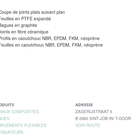
Coupe de joints plats suivant plan
Feuilles en PTFE expandé
Bagues en graphite
Joints en fibre céramique
Profils en caoutchouc NBR, EPDM, FKM, néoprène
Feuilles en caoutchouc NBR, EPDM, FKM, néoprène
ODUITS
ADRESSE
IAUX COMPOSITES
ZAGERIJSTRAAT 5
QUES
B-2960 SINT-JOB-IN-’T-GOOR
PLEMENTS FLEXIBLES
VOIR ROUTE
ENSATEURS