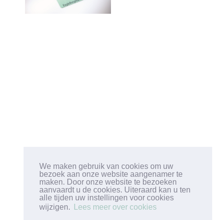
CONTACTEZ NOUS
We maken gebruik van cookies om uw
bezoek aan onze website aangenamer te
TEL: +32 (3) 633 12 28
maken. Door onze website te bezoeken
FAX: +32 (3) 633 12 26
aanvaardt u de cookies. Uiteraard kan u ten
INFO@HUMITAB.BE
alle tijden uw instellingen voor cookies
wijzigen.
Lees meer over cookies