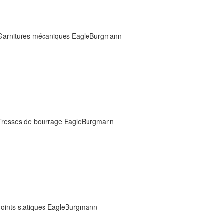
Garnitures mécaniques EagleBurgmann
Tresses de bourrage EagleBurgmann
Joints statiques EagleBurgmann